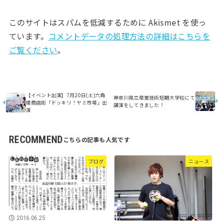
このサイトはスパムを低減するために Akismet を使っ
ています。
コメントデータの処理方法の詳細はこちらを
ご覧ください
。
【イベント出演】7月20日(土)六角
神奈川県立産業技術短期大学校にて
橋商店街「ドッキリ！ヤミ市場」出
講演をしてきました！
演
RECOMMEND
ブログ
ニュース
2016.06.25