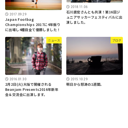
2018.11.06
石川直宏さんとも共演！第16回ジ
2017.09.29
ュニアサッカーフェスティバルに出
Japan Footbag
演しました。
Championships 2017に4年振り
に出場し4種目全て優勝しました！
ニュース
ブログ
2016.01.30
2015.10.29
2月2日(火)大阪で開催される
明日から怒涛の1週間。
Beanjam Presents2016年新年
会＆交流会に出演します。