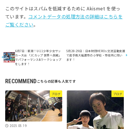
このサイトはスパムを低減するために Akismet を使っ
ています。
コメントデータの処理方法の詳細はこちらを
ご覧ください
。
6月7日：新潟！U-11少年少女サッ
5月28-29日：日本財団HEROs 交流活動支援
カー大会 「JCカップ 世界へ挑戦」
で岩手県大船渡市の小学校・市役所に伺い
でパフォーマンス&ワークショップ
ます！
をします！
RECOMMEND
ブログ
ブログ
2025.05.19