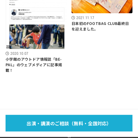
2021.11.17
日本初のFOOTBAG CLUB最終日
を迎えました。
2020.10.07
小学館のアウトドア情報誌「BE-
PAL」のウェブメディアに記事掲
載！
EVENT
SCHOOL
LECTURE
WORKS
MEDIA
PROFILE
出演・講演のご相談（無料・全国対応）
FOOTBAG？
BLOG
SPONSOR
SHOP
CONTACT