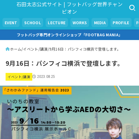
石田太志公式サイト | フットバッグ世界チャン
ピオン
EVENT
SCHOOL
LECTURE
WORKS
MEDIA
PROFILE
フットバッグ専門オンラインショップ「FOOTBAG MANIA」
ホーム
イベント/講演
9月16日：パシフィコ横浜で登壇します。
9月16日：パシフィコ横浜で登壇します。
イベント/講演
2023.08.25