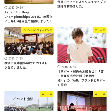
代官山ティーンズクリエイティブで
講師を務めました。
2017.09.29
Japan Footbag
Championships 2017に4年振り
に出場し4種目全て優勝しました！
イベント/パフォーマンス
ニュース
2023.01.25
横浜市立本宿小学校でクロストー
2016.06.20
クを行いました。
【サポート契約のお知らせ】「西
川産業株式会社様（東京西川
様）」の『AiR』ブランドとサポー
ト契約
ニュース
ニュース