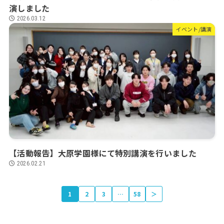
演しました
2026.03.12
イベント/講演
【活動報告】大原学園様にて特別講演を行いました
2026.02.21
1
2
3
…
58
＞