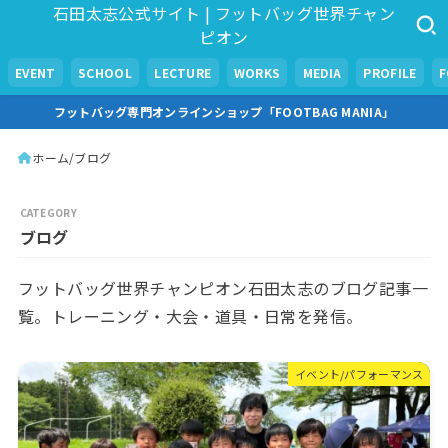
石田太志公式サイト | フットバッグ世界チャン
ピオン
EVENT
SCHOOL
LECTURE
WORKS
MEDIA
PROFILE
フットバッグ専門オンラインショップ「FOOTBAG MANIA」
ホーム
ブログ
ブログ
フットバッグ世界チャンピオン石田太志のブログ記事一
覧。トレーニング・大会・道具・日常を発信。
イベント/パフォーマンス