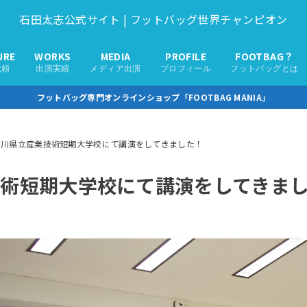
石田太志公式サイト | フットバッグ世界チャンピオン
URE
WORKS
MEDIA
PROFILE
FOOTBAG？
依頼
出演実績
メディア出演
プロフィール
フットバッグとは
フットバッグ専門オンラインショップ「FOOTBAG MANIA」
奈川県立産業技術短期大学校にて講演をしてきました！
術短期大学校にて講演をしてきま