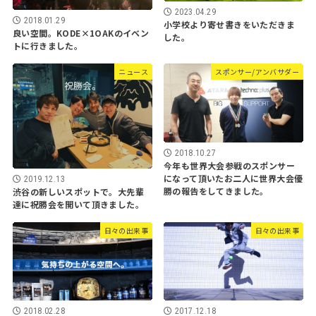
2023.04.29
2018.01.29
小学校より寄せ書きをいただきま
良い空間。KODE×1OAKのイベン
した。
トに行きました。
ニュース
スポンサー/アンバサダー
2018.10.27
今年も世界大会参戦のスポンサー
になって頂いたお二人に世界大会優
2019.12.13
勝の報告をしてきました。
渋谷の新しいスポットで。大先輩
達に祝勝会を開いて頂きました。
日々の出来事
日々の出来事
2018.02.28
2017.12.18