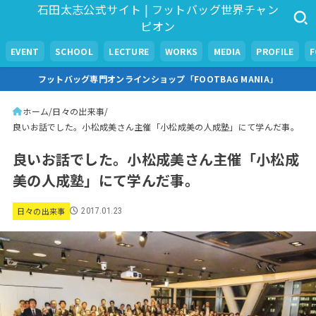
石田太志公式サイト | フットバッグ世界チャン
ピオン
EVENT
SCHOOL
LECTURE
WORKS
MEDIA
PROFILE
フットバッグ専門オンラインショップ「FOOTBAG MANIA」
ホーム
日々の出来事
良いお話でした。小松成美さん主催「小松成美の人成塾」にて学んだ事。
良いお話でした。小松成美さん主催「小松成
美の人成塾」にて学んだ事。
日々の出来事
2017.01.23