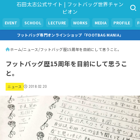
石田太志公式サイト | フットバッグ世界チャン
ピオン
EVENT
SCHOOL
LECTURE
WORKS
MEDIA
PROFILE
フットバッグ専門オンラインショップ「FOOTBAG MANIA」
ホーム
ニュース
フットバッグ歴15周年を目前にして思うこと。
フットバッグ歴15周年を目前にして思うこ
と。
ニュース
2018.02.20