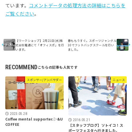
ています。
コメントデータの処理方法の詳細はこちらを
ご覧ください
。
【ワークショップ】2月21日(水)株
春ももうすぐ。スポーツジャングル
式会社電通にて「オフィスポ」を行
10でフットバッグスクールを行い
います。
ました。
RECOMMEND
スポンサー/アンバサダー
ニュース
2023.05.28
Coffee mental supporter.▷&U
2016.05.21
COFFEE
【スタッフブログ】ソトイコ！ス
ポーツフェスタへ行きました。