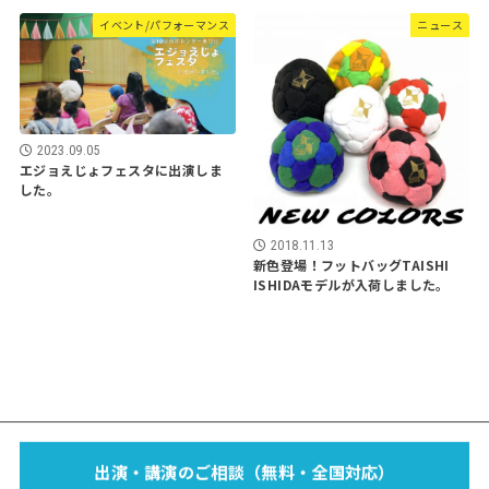
イベント/パフォーマンス
ニュース
2023.09.05
エジョえじょフェスタに出演しま
した。
2018.11.13
新色登場！フットバッグTAISHI
ISHIDAモデルが入荷しました。
EVENT
SCHOOL
LECTURE
WORKS
MEDIA
PROFILE
出演・講演のご相談（無料・全国対応）
FOOTBAG？
BLOG
SPONSOR
SHOP
CONTACT