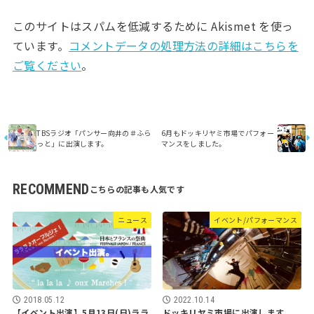
このサイトはスパムを低減するために Akismet を使っ
ています。
コメントデータの処理方法の詳細はこちらを
ご覧ください
。
TBSラジオ「パンサー向井の＃ふら
6月もドッキリヤミ市場でパフォー
っと」に出演します。
マンスをしました。
RECOMMEND
ニュース
イベント/パフォーマンス
2018.05.12
2022.10.14
【イベント出演】5月13日(日)ララ
ドッキリヤミ市場に出演します。