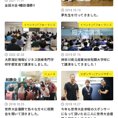
2021.11.01
全国大会4種目優勝!!
2014.10.13
夢先生を行ってきました。
イベント/パフォーマンス
イベント/パフォーマンス
2022.02.03
2019.07.15
大原簿記情報ビジネス医療専門学
神奈川県立産業技術短期大学校に
校宇都宮高で講演をしました。
て講演をしてきました！
ニュース
スポンサー/アンバサダー
2018.10.25
2018.10.27
世界大会優勝で色々な方々に祝勝
今年も世界大会参戦のスポンサー
会を開いて頂きました。
になって頂いたお二人に世界大会優