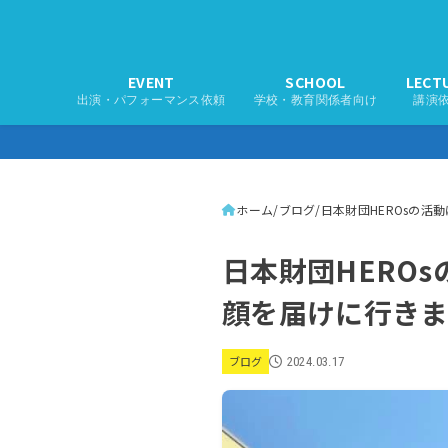
EVENT
SCHOOL
LECT
出演・パフォーマンス依頼
学校・教育関係者向け
講演
ホーム
ブログ
日本財団HEROsの
日本財団HERO
顔を届けに行き
ブログ
2024.03.17