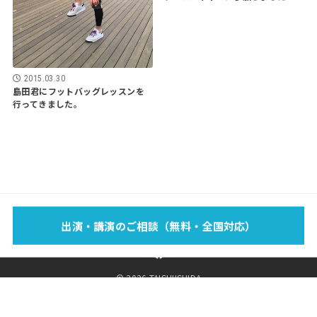
2015.03.30
島田君にフットバッグレッスンを
行ってきました。
EVENT
SCHOOL
LECTURE
WORKS
MEDIA
PROFILE
出演・講演のご相談（無料・全国対応）
FOOTBAG？
BLOG
SPONSOR
SHOP
CONTACT
© 2026 TAISHIISHIDA