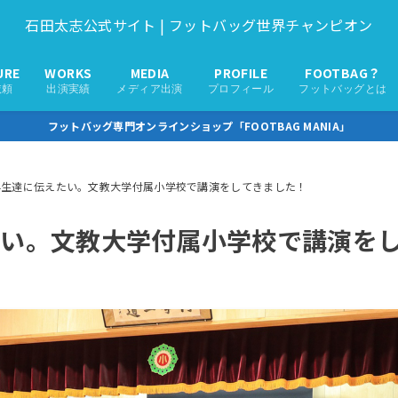
石田太志公式サイト | フットバッグ世界チャンピオン
URE
WORKS
MEDIA
PROFILE
FOOTBAG？
依頼
出演実績
メディア出演
プロフィール
フットバッグとは
フットバッグ専門オンラインショップ「FOOTBAG MANIA」
学生達に伝えたい。文教大学付属小学校で講演をしてきました！
い。文教大学付属小学校で講演を