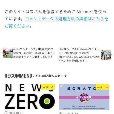
このサイトはスパムを低減するために Akismet を使っ
ています。
コメントデータの処理方法の詳細はこちらを
ご覧ください
。
mozoワンダーシティ店(愛知)にて
日付変わって本日はmozoワンダー
soccer junky×GLOBAL WORKコラ
シティ店(愛知)にてsoccer
ボ記念イベントに出演しました！
junky×GLOBAL WORKコラボ記念
イベントを開催します！
RECOMMEND
ニュース
ニュース
2015.01.21