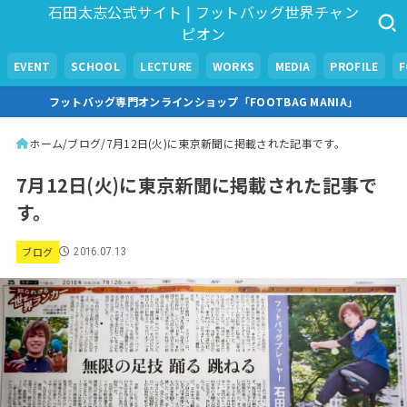
石田太志公式サイト | フットバッグ世界チャン
ピオン
EVENT
SCHOOL
LECTURE
WORKS
MEDIA
PROFILE
フットバッグ専門オンラインショップ「FOOTBAG MANIA」
ホーム
ブログ
7月12日(火)に東京新聞に掲載された記事です。
7月12日(火)に東京新聞に掲載された記事で
す。
ブログ
2016.07.13