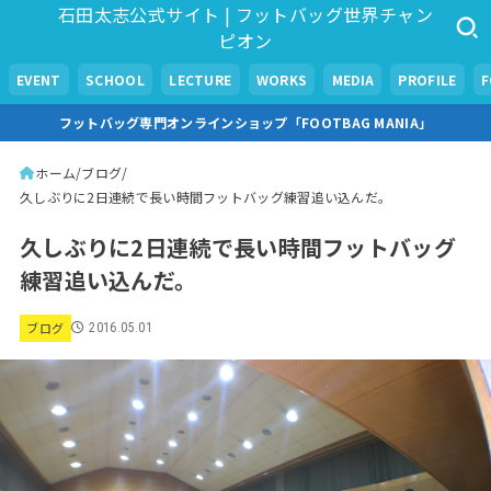
石田太志公式サイト | フットバッグ世界チャン
ピオン
EVENT
SCHOOL
LECTURE
WORKS
MEDIA
PROFILE
フットバッグ専門オンラインショップ「FOOTBAG MANIA」
ホーム
ブログ
久しぶりに2日連続で長い時間フットバッグ練習追い込んだ。
久しぶりに2日連続で長い時間フットバッグ
練習追い込んだ。
ブログ
2016.05.01