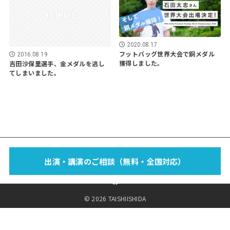
2020.08.17
フットバッグ世界大会で銅メダル
2016.08.19
獲得しました。
吉田沙保里選手、金メダルを逃し
てしまいました。
EVENT
SCHOOL
LECTURE
WORKS
MEDIA
PROFILE
出演・講演のご相談（無料・全国対応）
FOOTBAG？
BLOG
SPONSOR
SHOP
CONTACT
© 2026 TAISHIISHIDA