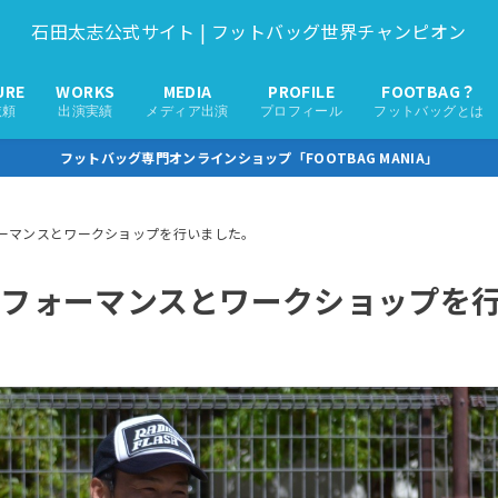
石田太志公式サイト | フットバッグ世界チャンピオン
URE
WORKS
MEDIA
PROFILE
FOOTBAG？
依頼
出演実績
メディア出演
プロフィール
フットバッグとは
フットバッグ専門オンラインショップ「FOOTBAG MANIA」
ーマンスとワークショップを行いました。
パフォーマンスとワークショップを