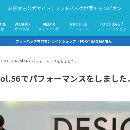
石田太志公式サイト | フットバッグ世界チャンピオン
URE
WORKS
MEDIA
PROFILE
FOOTBAG？
依頼
出演実績
メディア出演
プロフィール
フットバッグとは
フットバッグ専門オンラインショップ「FOOTBAG MANIA」
SIGN FESTA vol.56でパフォーマンスをしました。
TA vol.56でパフォーマンスをしました