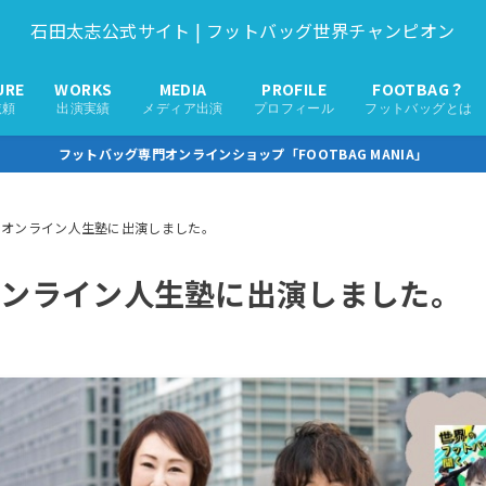
石田太志公式サイト | フットバッグ世界チャンピオン
URE
WORKS
MEDIA
PROFILE
FOOTBAG？
依頼
出演実績
メディア出演
プロフィール
フットバッグとは
フットバッグ専門オンラインショップ「FOOTBAG MANIA」
のオンライン人生塾に出演しました。
オンライン人生塾に出演しました。