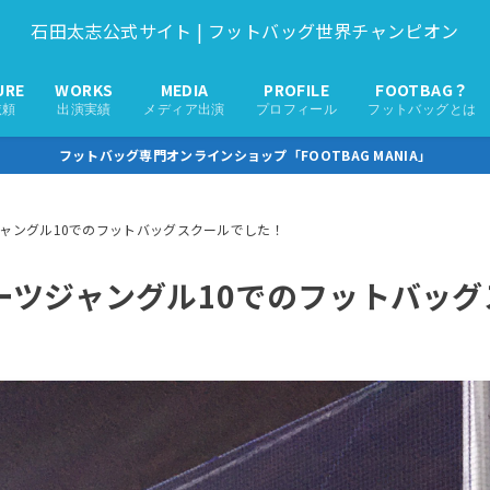
石田太志公式サイト | フットバッグ世界チャンピオン
URE
WORKS
MEDIA
PROFILE
FOOTBAG？
依頼
出演実績
メディア出演
プロフィール
フットバッグとは
フットバッグ専門オンラインショップ「FOOTBAG MANIA」
ジャングル10でのフットバッグスクールでした！
ポーツジャングル10でのフットバッ