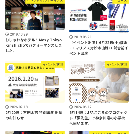
イベント/パフォーマンス
ニュース
2019.10.29
2019.06.21
おしゃれなホテル！Moxy Tokyo
【イベント出演】6月22日(土)横浜
Kinshichoでパフォーマンスしま
F・マリノス対松本山雅FC試合前イ
した。
ベント出演
イベント/講演
イベント/講演
2026.02.18
2024.06.12
2月20日：石田太志 特別講演 開催
6月14日：JFAこころのプロジェク
のお知らせ
ト「夢先生」で神奈川県の小学校
へ伺います。