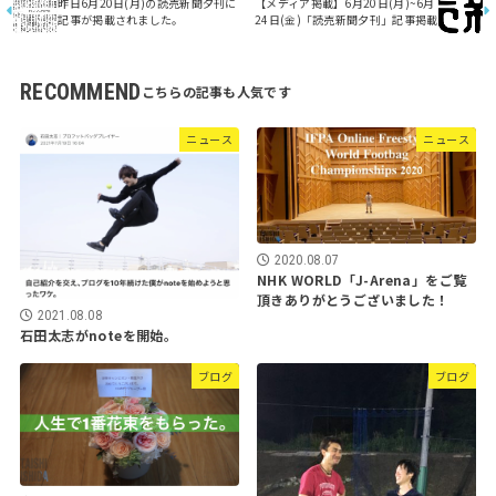
昨日6月20日(月)の読売新聞夕刊に
【メディア掲載】6月20日(月)~6月
記事が掲載されました。
24日(金)「読売新聞夕刊」記事掲載
RECOMMEND
ニュース
ニュース
2020.08.07
NHK WORLD「J-Arena」をご覧
頂きありがとうございました！
2021.08.08
石田太志がnoteを開始。
ブログ
ブログ