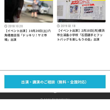
2019.02.18
2018.10.20
【イベント出演】2月18日(月)横浜
【イベント出演】10月20日(土)六
市立浦島小学校「石田選手とフッ
角橋商店街「ドッキリ！ヤミ市
トバッグを楽しもうの会」出演
場」出演
EVENT
SCHOOL
LECTURE
WORKS
MEDIA
PROFILE
出演・講演のご相談（無料・全国対応）
FOOTBAG？
BLOG
SPONSOR
SHOP
CONTACT
© 2026 TAISHIISHIDA