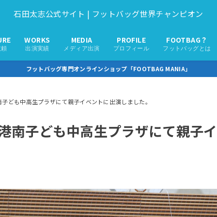
石田太志公式サイト | フットバッグ世界チャンピオン
URE
WORKS
MEDIA
PROFILE
FOOTBAG？
依頼
出演実績
メディア出演
プロフィール
フットバッグとは
フットバッグ専門オンラインショップ「FOOTBAG MANIA」
港南子ども中高生プラザにて親子イベントに出演しました。
！港南子ども中高生プラザにて親子