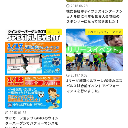
2018.06.28
株式会社ボディプラスインターナシ
ョナル様に今年も世界大会参戦の
スポンサーになって頂きました！
ニュース
イベント/パフォーマンス
2019.10.03
Jリーグ湘南ベルマーレVS清水エス
パルス試合前イベントでパフォー
マンスを行いました。
2015.01.23
サッカーショップKAMOのウイン
ターバーゲンでパフォーマンスを