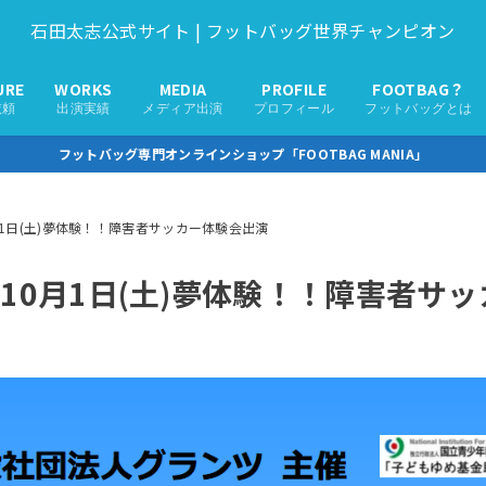
石田太志公式サイト | フットバッグ世界チャンピオン
URE
WORKS
MEDIA
PROFILE
FOOTBAG？
依頼
出演実績
メディア出演
プロフィール
フットバッグとは
フットバッグ専門オンラインショップ「FOOTBAG MANIA」
1日(土)夢体験！！障害者サッカー体験会出演
10月1日(土)夢体験！！障害者サ