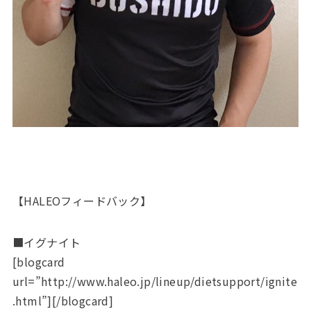
【HALEOフィードバック】
■イグナイト
[blogcard
url=”http://www.haleo.jp/lineup/dietsupport/ignite
.html”][/blogcard]