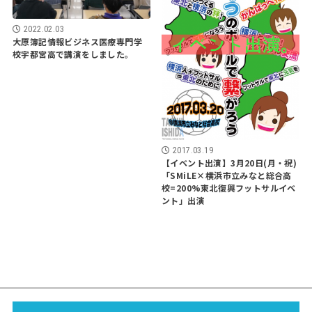
2022.02.03
大原簿記情報ビジネス医療専門学
校宇都宮高で講演をしました。
2017.03.19
【イベント出演】3月20日(月・祝)
「SMiLE×横浜市立みなと総合高
校=200%東北復興フットサルイベ
ント」出演
EVENT
SCHOOL
LECTURE
WORKS
MEDIA
PROFILE