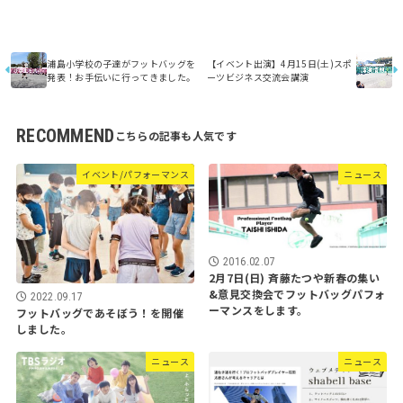
浦島小学校の子達がフットバッグを
【イベント出演】4月15日(土)スポ
発表！お手伝いに行ってきました。
ーツビジネス交流会講演
RECOMMEND
イベント/パフォーマンス
ニュース
2016.02.07
2月7日(日) 斉藤たつや新春の集い
&意見交換会でフットバッグパフォ
2022.09.17
ーマンスをします。
フットバッグであそぼう！を開催
しました。
ニュース
ニュース