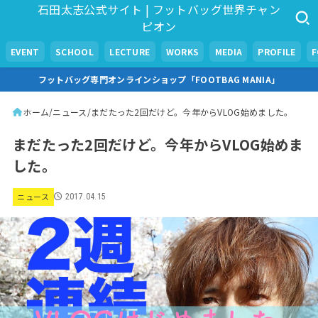
石田太志公式サイト | フットバッグ世界チャン
ピオン
EVENT
SCHOOL
LECTURE
WORKS
MEDIA
PROFILE
フットバッグ専門オンラインショップ「FOOTBAG MANIA」
ホーム
ニュース
まだたった2回だけど。今年からVLOG始めました。
まだたった2回だけど。今年からVLOG始めま
した。
ニュース
2017.04.15