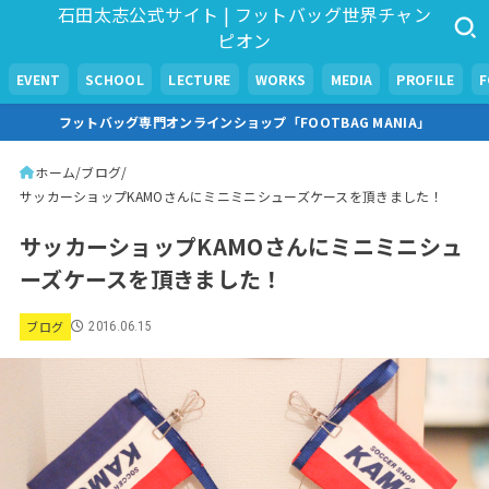
石田太志公式サイト | フットバッグ世界チャン
ピオン
EVENT
SCHOOL
LECTURE
WORKS
MEDIA
PROFILE
フットバッグ専門オンラインショップ「FOOTBAG MANIA」
ホーム
ブログ
サッカーショップKAMOさんにミニミニシューズケースを頂きました！
サッカーショップKAMOさんにミニミニシュ
ーズケースを頂きました！
ブログ
2016.06.15