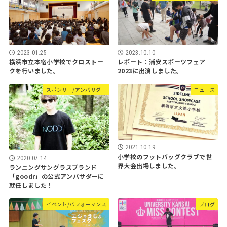
2023.01.25
2023.10.10
横浜市立本宿小学校でクロストー
レポート：浦安スポーツフェア
クを行いました。
2023に出演しました。
スポンサー/アンバサダー
ニュース
2021.10.19
小学校のフットバッグクラブで世
2020.07.14
界大会出場しました。
ランニングサングラスブランド
「goodr」の公式アンバサダーに
就任しました！
イベント/パフォーマンス
ブログ