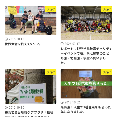
ブログ
ブログ
2016.08.10
世界大会を終えてvol.2。
2024.03.17
レポート：能登半島地震チャリティ
ーイベントで石川県七尾市のこど
も園・幼稚園・学童へ伺いまし
た。
ブログ
ブログ
2018.10.02
最高潮！人生で1番花束をもらった
2015.10.10
年になりました。
横浜若葉台地域ケアプラザ「福祉
フェア」でフットバッグパフォー