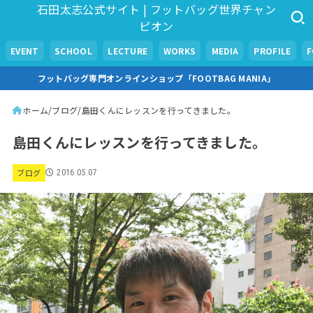
石田太志公式サイト | フットバッグ世界チャン
ピオン
EVENT
SCHOOL
LECTURE
WORKS
MEDIA
PROFILE
フットバッグ専門オンラインショップ「FOOTBAG MANIA」
ホーム
ブログ
島田くんにレッスンを行ってきました。
島田くんにレッスンを行ってきました。
ブログ
2016.05.07