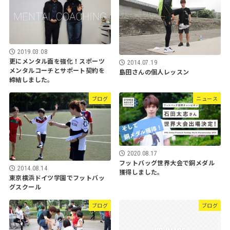
2019.03.08
更にメンタル面を強化！スポーツ
2014.07.19
メンタルコーチとサポート契約を
島田さんの個人レッスン
締結しました。
ブログ
ニュース
2020.08.17
フットバッグ世界大会で銅メダル
2014.08.14
獲得しました。
東京横浜ドイツ学園でフットバッ
グスクール
ブログ
ブログ