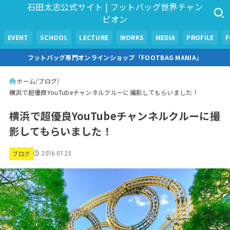
石田太志公式サイト | フットバッグ世界チャン
ピオン
EVENT
SCHOOL
LECTURE
WORKS
MEDIA
PROFILE
フットバッグ専門オンラインショップ「FOOTBAG MANIA」
ホーム
ブログ
横浜で超優良YouTubeチャンネルクルーに撮影してもらいました！
横浜で超優良YouTubeチャンネルクルーに撮
影してもらいました！
ブログ
2016.01.25