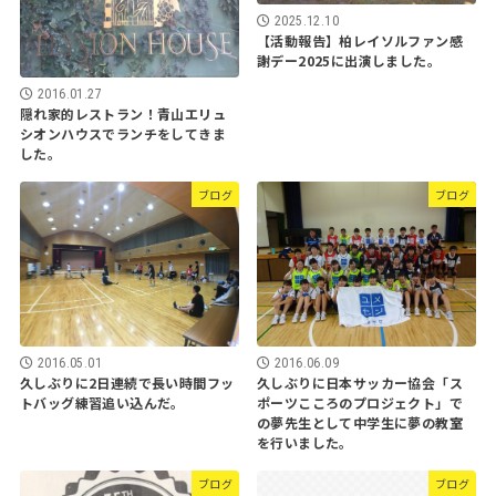
2025.12.10
【活動報告】柏レイソルファン感
謝デー2025に出演しました。
2016.01.27
隠れ家的レストラン！青山エリュ
シオンハウスでランチをしてきま
した。
ブログ
ブログ
2016.05.01
2016.06.09
久しぶりに2日連続で長い時間フッ
久しぶりに日本サッカー協会「ス
トバッグ練習追い込んだ。
ポーツこころのプロジェクト」で
の夢先生として中学生に夢の教室
を行いました。
ブログ
ブログ