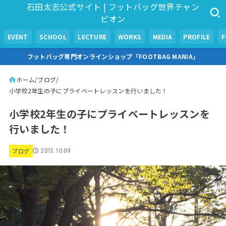
石田太志公式サイト | フットバッグ世界チャン
ピオン
EVENT
SCHOOL
LECTURE
WORKS
MEDIA
PROFILE
フットバッグ専門オンラインショップ「FOOTBAG MANIA」
ホーム
ブログ
小学校2年生の子にプライベートレッスンを行いました！
小学校2年生の子にプライベートレッスンを
行いました！
ブログ
2015.10.09