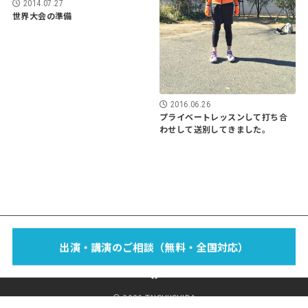
2014.07.27
世界大会の準備
2016.06.26
プライベートレッスンして打ち合
わせして送別してきました。
EVENT
SCHOOL
LECTURE
WORKS
MEDIA
PROFILE
出演・講演のご相談（無料・全国対応）
FOOTBAG？
BLOG
SPONSOR
SHOP
CONTACT
© 2026 TAISHIISHIDA