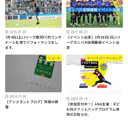
2015.07.03
2017.02.23
7月4日(土)Jリーグ横浜FC対コンサ
【イベント出演】2月26日(日)Jリ
ドーレ札幌でパフォーマンスをし
ーグガンバ大阪開幕戦イベント出
ます。
演
ニュース
イベント/ワークショップ
2014.11.05
2023.09.19
【アシスタントブログ】笑顔の教
【参加受付中！】ANA主催：子ど
室
も向けフットバッグプログラム実
施のお知らせ。