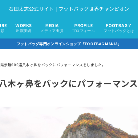
石田太志公式サイト | フットバッグ世界チャンピオン
URE
WORKS
MEDIA
PROFILE
FOOTBAG？
依頼
出演実績
メディア出演
プロフィール
フットバッグとは
フットバッグ専門オンラインショップ「FOOTBAG MANIA」
潟県景勝100選八木ヶ鼻をバックにパフォーマンスをしました。
選八木ヶ鼻をバックにパフォーマン