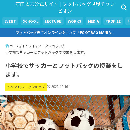
石田太志公式サイト | フットバッグ世界チャン
ピオン
EVENT
SCHOOL
LECTURE
WORKS
MEDIA
PROFILE
フットバッグ専門オンラインショップ「FOOTBAG MANIA」
ホーム
イベント/ワークショップ
小学校でサッカーとフットバッグの授業をします。
小学校でサッカーとフットバッグの授業をし
ます。
イベント/ワークショップ
2022.10.16