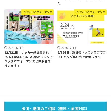
た。
イベント/パフォーマンス
イベント/パフォーマンス
2026.02.16
2024.12.17
2月24日：放課後キッズクラブでフ
12月21日：サッカー好き集まれ！
ットバッグ体験会を開催します
FOOTBALL FESTA 2024でフット
バッグパフォーマンスと体験会を
行います！
EVENT
SCHOOL
LECTURE
WORKS
MEDIA
PROFILE
出演・講演のご相談（無料・全国対応）
FOOTBAG？
BLOG
SPONSOR
SHOP
CONTACT