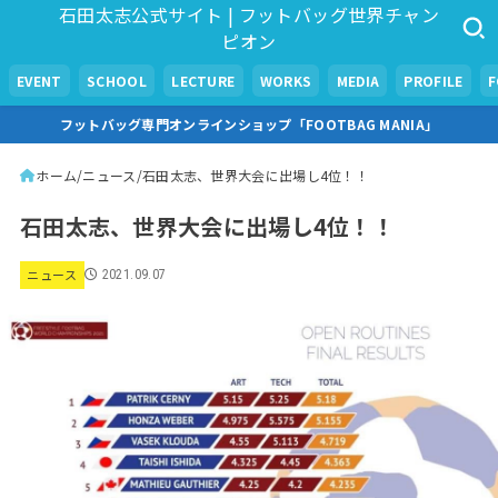
石田太志公式サイト | フットバッグ世界チャン
ピオン
EVENT
SCHOOL
LECTURE
WORKS
MEDIA
PROFILE
フットバッグ専門オンラインショップ「FOOTBAG MANIA」
ホーム
ニュース
石田太志、世界大会に出場し4位！！
石田太志、世界大会に出場し4位！！
ニュース
2021.09.07