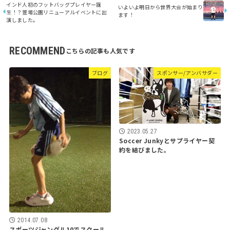
インド人初のフットバッグプレイヤー誕
いよいよ明日から世界大会が始まり
生！？萱場公園リニューアルイベントに出
ます！
演しました。
RECOMMEND
ブログ
スポンサー/アンバサダー
2023.05.27
Soccer Junkyとサプライヤー契
約を結びました。
2014.07.08
スポーツジャングル10でスクール