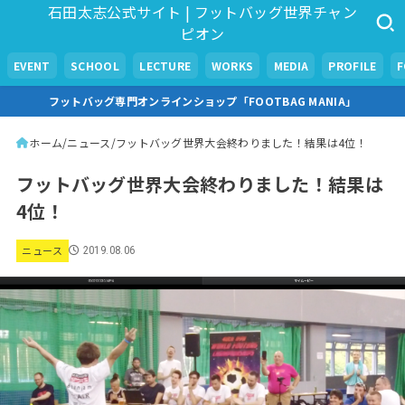
石田太志公式サイト | フットバッグ世界チャン
ピオン
EVENT
SCHOOL
LECTURE
WORKS
MEDIA
PROFILE
フットバッグ専門オンラインショップ「FOOTBAG MANIA」
ホーム
ニュース
フットバッグ世界大会終わりました！結果は4位！
フットバッグ世界大会終わりました！結果は
4位！
ニュース
2019.08.06