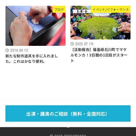
ブログ
イベント/パフォーマンス
2025.07.19
【活動報告】福島県石川町でマケ
2016.04.13
ルモンカ！3日間の1日目がスター
新たな制作道具を手に入れまし
ト
た。これはかなり便利。
EVENT
SCHOOL
LECTURE
WORKS
MEDIA
PROFILE
出演・講演のご相談（無料・全国対応）
FOOTBAG？
BLOG
SPONSOR
SHOP
CONTACT
© 2026 TAISHIISHIDA