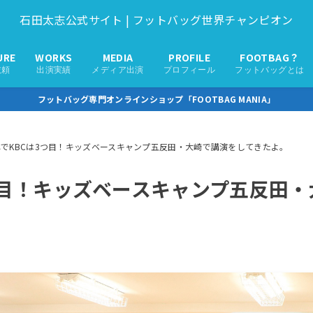
石田太志公式サイト | フットバッグ世界チャンピオン
URE
WORKS
MEDIA
PROFILE
FOOTBAG？
依頼
出演実績
メディア出演
プロフィール
フットバッグとは
フットバッグ専門オンラインショップ「FOOTBAG MANIA」
れでKBCは3つ目！キッズベースキャンプ五反田・大崎で講演をしてきたよ。
つ目！キッズベースキャンプ五反田