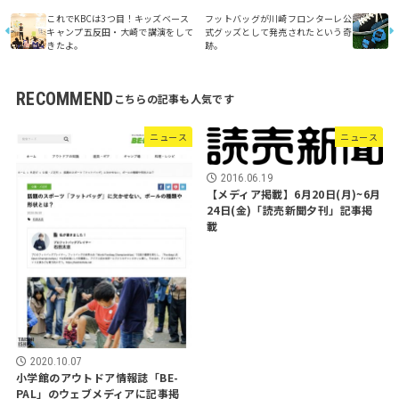
これでKBCは3つ目！キッズベース
フットバッグが川崎フロンターレ公
キャンプ五反田・大崎で講演をして
式グッズとして発売されたという奇
きたよ。
跡。
RECOMMEND
ニュース
ニュース
2016.06.19
【メディア掲載】6月20日(月)~6月
24日(金)「読売新聞夕刊」記事掲
載
2020.10.07
小学館のアウトドア情報誌「BE-
PAL」のウェブメディアに記事掲