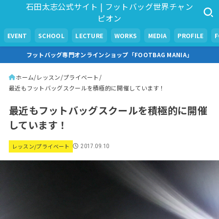
石田太志公式サイト | フットバッグ世界チャン
ピオン
EVENT
SCHOOL
LECTURE
WORKS
MEDIA
PROFILE
フットバッグ専門オンラインショップ「FOOTBAG MANIA」
ホーム
レッスン/プライベート
最近もフットバッグスクールを積極的に開催しています！
最近もフットバッグスクールを積極的に開催
しています！
レッスン/プライベート
2017.09.10