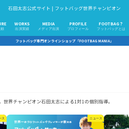
石田太志公式サイト | フットバッグ世界チャンピオン
URE
WORKS
MEDIA
PROFILE
FOOTBAG？
依頼
出演実績
メディア出演
プロフィール
フットバッグとは
フットバッグ専門オンラインショップ「FOOTBAG MANIA」
。世界チャンピオン石田太志による1対1の個別指導。
ース
ニュース