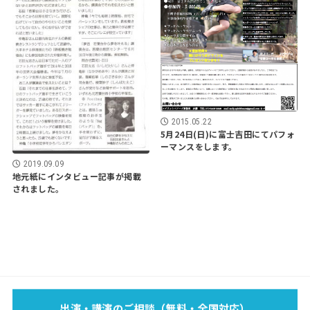
2015.05.22
5月24日(日)に富士吉田にてパフォ
ーマンスをします。
2019.09.09
地元紙にインタビュー記事が掲載
されました。
EVENT
SCHOOL
LECTURE
WORKS
MEDIA
PROFILE
出演・講演のご相談（無料・全国対応）