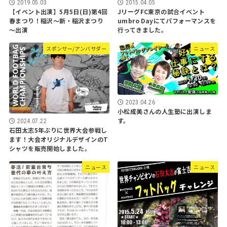
2019.05.03
2015.04.05
【イベント出演】5月5日(日)第4回
JリーグFC東京の試合イベント
春まつり！稲沢～新・稲沢まつり
umbro Dayにてパフォーマンスを
～出演
行ってきました。
スポンサー/アンバサダー
ニュース
2023.04.26
小松成美さんの人生塾に出演しま
す。
2024.07.22
石田太志5年ぶりに世界大会参戦し
ます！大会オリジナルデザインのT
シャツを販売開始しました。
ニュース
ニュース