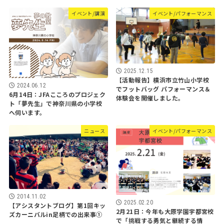
イベント/講演
イベント/パフォーマンス
2025.12.15
【活動報告】横浜市立竹山小学校
2024.06.12
でフットバッグ パフォーマンス＆
6月14日：JFAこころのプロジェク
体験会を開催しました。
ト「夢先生」で神奈川県の小学校
へ伺います。
ニュース
イベント/パフォーマンス
2014.11.02
2025.02.20
【アシスタントブログ】第1回キッ
2月21日：今年も大原学園宇都宮校
ズカーニバルin足柄での出来事①
で「挑戦する勇気と継続する情