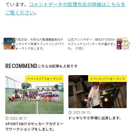
ています。
コメントデータの処理方法の詳細はこちらを
ご覧ください
。
7月20日：今月も六角橋商店街のド
公式アンバサダー：BASE FOODか
ッキリヤミ市場でフットバッグパフ
らブレッドとパンケーキが届きまし
ォーマンスをします。
た。《7月》
RECOMMEND
イベント/パフォーマンス
イベント/パフォーマンス
2023.04.15
ドッキリヤミ市場に出演します。
2022.08.17
SPORTSBITOサッカーアカデミー
でワークショップをしました。