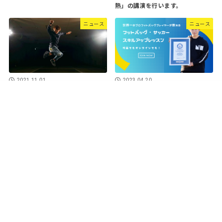
熱」の講演を行います。
ニュース
ニュース
2021.11.01
2023.04.20
全国大会4種目優勝!!
ついにスクールが本格始動しまし
た。
出演・講演のご相談（無料・全国対応）
EVENT
SCHOOL
LECTURE
WORKS
MEDIA
PROFILE
FOOTBAG？
BLOG
SPONSOR
SHOP
CONTACT
© 2026 TAISHIISHIDA