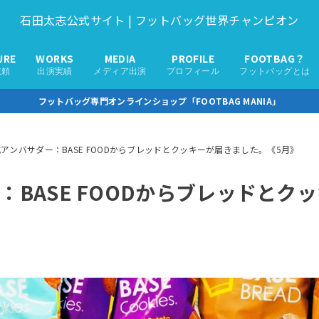
石田太志公式サイト | フットバッグ世界チャンピオン
URE
WORKS
MEDIA
PROFILE
FOOTBAG？
依頼
出演実績
メディア出演
プロフィール
フットバッグとは
フットバッグ専門オンラインショップ「FOOTBAG MANIA」
アンバサダー：BASE FOODからブレッドとクッキーが届きました。《5月》
：BASE FOODからブレッドとク