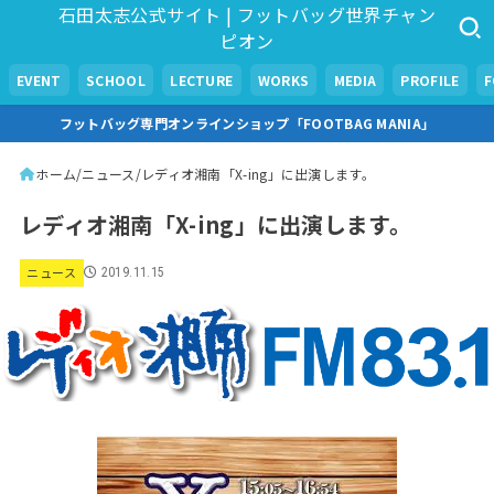
石田太志公式サイト | フットバッグ世界チャン
ピオン
EVENT
SCHOOL
LECTURE
WORKS
MEDIA
PROFILE
フットバッグ専門オンラインショップ「FOOTBAG MANIA」
ホーム
ニュース
レディオ湘南「X-ing」に出演します。
レディオ湘南「X-ing」に出演します。
ニュース
2019.11.15