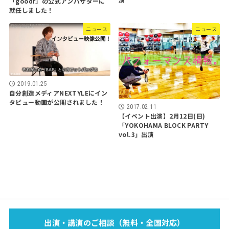
「goodr」の公式アンバサダーに
就任しました！
ニュース
ニュース
2019.01.25
自分創造メディアNEXTYLEにイン
タビュー動画が公開されました！
2017.02.11
【イベント出演】2月12日(日)
「YOKOHAMA BLOCK PARTY
vol.3」出演
EVENT
SCHOOL
LECTURE
WORKS
MEDIA
PROFILE
出演・講演のご相談（無料・全国対応）
FOOTBAG？
BLOG
SPONSOR
SHOP
CONTACT