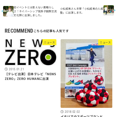
初イベントとは思えない素晴らし
小松成美さん主宰「小松成美の人成
さ！ネイバーシップ我孫子国際交流
塾」に出演します。
文化祭に出演しました。
RECOMMEND
ニュース
ニュース
2015.01.21
【テレビ出演】日本テレビ「NEWS
ZERO」ZERO HUMANに出演
2018.02.02
イタリアのスポーツブランド