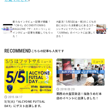
新たなインタビュー記事が掲載！
大盛況！5月5日(金・祝)のこどもの
「CW-X」のCONDITIONING
日にはさいたま新都心にあるコクー
MAGAZINE「ザ・ストーリー」に
ンシティにてアパレルブランド
インタビュー記事を掲載してもらっ
「JUNRed」のイベントに出演して
た！
きた！
RECOMMEND
ニュース
ニュース
2018.03.20
関西の大型百貨店！阪急うめだ本
2015.04.17
店のイベントに出演しました！
5/5(火)「ALCYONE FUTSAL
DAY」にゲスト出演します。