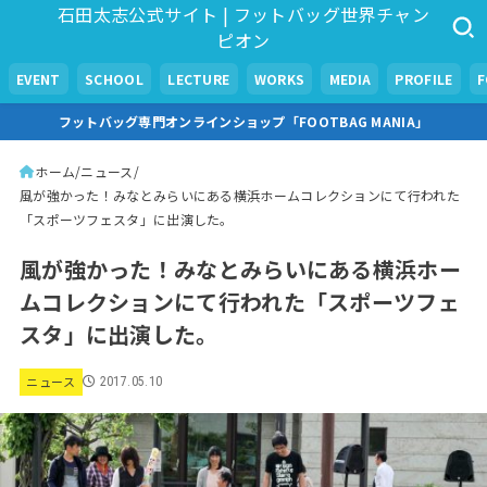
石田太志公式サイト | フットバッグ世界チャン
ピオン
EVENT
SCHOOL
LECTURE
WORKS
MEDIA
PROFILE
フットバッグ専門オンラインショップ「FOOTBAG MANIA」
ホーム
ニュース
風が強かった！みなとみらいにある横浜ホームコレクションにて行われた
「スポーツフェスタ」に出演した。
風が強かった！みなとみらいにある横浜ホー
ムコレクションにて行われた「スポーツフェ
スタ」に出演した。
ニュース
2017.05.10