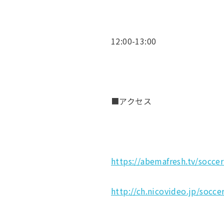
12:00-13:00
■アクセス
https://abemafresh.tv/socce
http://ch.nicovideo.jp/socce