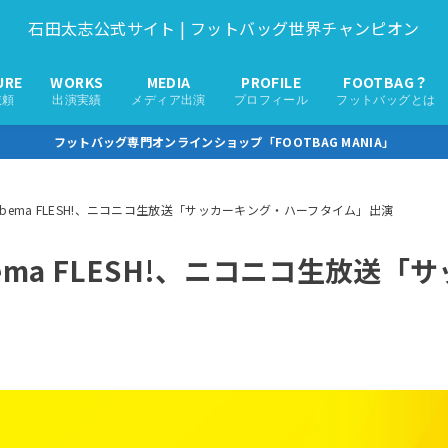
石田太志公式サイト | フットバッグ世界チャンピオン
URE
WORKS
MEDIA
PROFILE
FOOTBAG？
依頼
出演実績
メディア出演
プロフィール
フットバッグとは
フットバッグ専門オンラインショップ「FOOTBAG MANIA」
)Abema FLESH!、ニコニコ生放送「サッカーキング・ハーフタイム」出演
Abema FLESH!、ニコニコ生放送