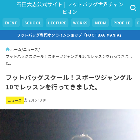
石田太志公式サイト | フットバッグ世界チャン
ピオン
EVENT
SCHOOL
LECTURE
WORKS
MEDIA
PROFILE
フットバッグ専門オンラインショップ「FOOTBAG MANIA」
ホーム
ニュース
フットバッグスクール！スポーツジャングル10でレッスンを行ってきまし
た。
フットバッグスクール！スポーツジャングル
10でレッスンを行ってきました。
ニュース
2016.10.04