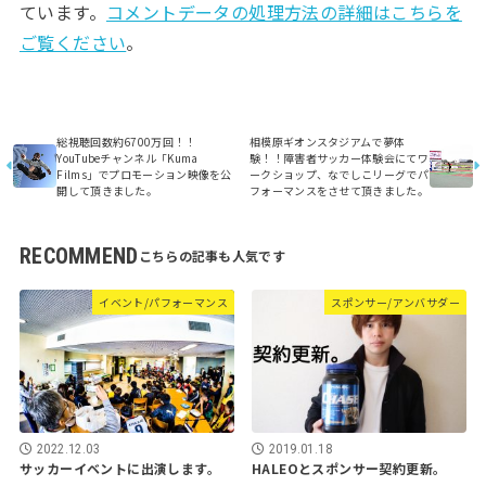
ています。
コメントデータの処理方法の詳細はこちらを
ご覧ください
。
総視聴回数約6700万回！！
相模原ギオンスタジアムで夢体
YouTubeチャンネル「Kuma
験！！障害者サッカー体験会にてワ
Films」でプロモーション映像を公
ークショップ、なでしこリーグでパ
開して頂きました。
フォーマンスをさせて頂きました。
RECOMMEND
イベント/パフォーマンス
スポンサー/アンバサダー
2022.12.03
2019.01.18
サッカーイベントに出演します。
HALEOとスポンサー契約更新。