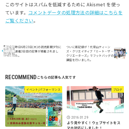
このサイトはスパムを低減するために Akismet を使っ
ています。
コメントデータの処理方法の詳細はこちらを
ご覧ください
。
昨日6月23日(木)の読売新聞夕刊に
ついに新記録が！代官山ティーン
連載3日目の記事が掲載されまし
ズ・クリエイティブ「ミート・ザ・
た。
クリエーターズ」でフットバッグの
講座を行いました。
RECOMMEND
イベント/パフォーマンス
ブログ
2016.01.29
より見やすく！ウェブサイトをス
マホ対応にしました！