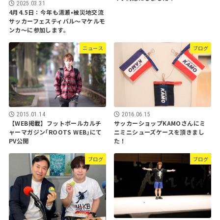
2025.03.31
4月4.5日：今年も清瀬•被災地交流
サッカーフェスティバル〜マケルモ
ンカ〜に参加します。
ニュース
ブログ
2015.01.14
2016.06.15
【WEB掲載】フットボールカルチ
サッカーショップKAMOさんにミ
ャーマガジン｢ROOTS WEB｣にて
ニミニシューズケースを頂きまし
PV公開
た！
ブログ
ブログ