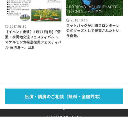
2018.10.16
フットバッグが川崎フロンターレ
2017.03.26
公式グッズとして発売されたとい
【イベント出演】3月27日(月)「清
う奇跡。
瀬・被災地交流フェスティバル 〜
マケルモンカ福島復興フェスティバ
ル in清瀬〜」出演
EVENT
SCHOOL
LECTURE
WORKS
MEDIA
PROFILE
出演・講演のご相談（無料・全国対応）
FOOTBAG？
BLOG
SPONSOR
SHOP
CONTACT
© 2026 TAISHIISHIDA